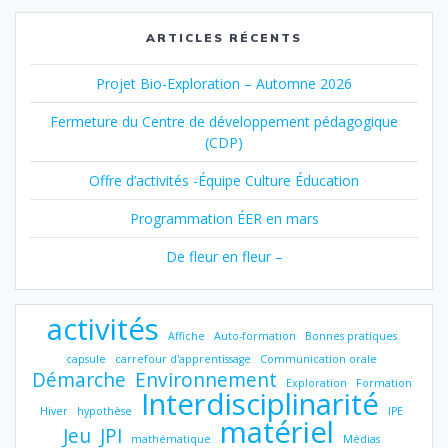
ARTICLES RÉCENTS
Projet Bio-Exploration – Automne 2026
Fermeture du Centre de développement pédagogique
(CDP)
Offre d’activités -Équipe Culture Éducation
Programmation ÉER en mars
De fleur en fleur –
activités
Affiche
Auto-formation
Bonnes pratiques
capsule
carrefour d'apprentissage
Communication orale
Démarche
Environnement
Exploration
Formation
Interdisciplinarité
Hiver
hypothèse
IPE
matériel
Jeu
JPI
mathématique
Médias