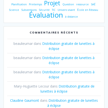
Projet
Planification
Printemps
Question
ressource
SAÉ
Science
Subventions
Sécurité
TIC
Univers vivant
École en Réseau
Évaluation
à distance
COMMENTAIRES RÉCENTS
beaulieumar
dans
Distribution gratuite de lunettes à
éclipse
beaulieumar
dans
Distribution gratuite de lunettes à
éclipse
beaulieumar
dans
Distribution gratuite de lunettes à
éclipse
Mary-Huguette Lecour
dans
Distribution gratuite de
lunettes à éclipse
Claudine Gaumont
dans
Distribution gratuite de lunettes
à éclipse