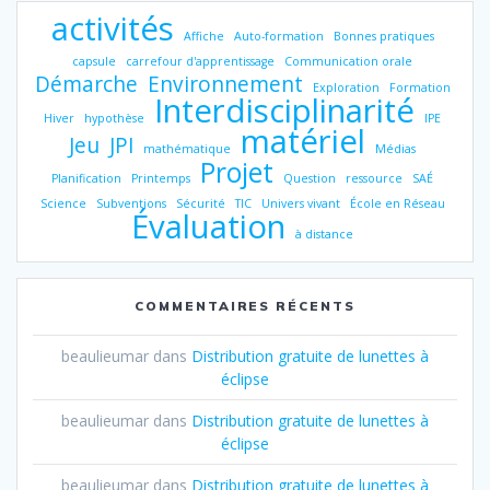
activités
Affiche
Auto-formation
Bonnes pratiques
capsule
carrefour d'apprentissage
Communication orale
Démarche
Environnement
Exploration
Formation
Interdisciplinarité
Hiver
hypothèse
IPE
matériel
Jeu
JPI
mathématique
Médias
Projet
Planification
Printemps
Question
ressource
SAÉ
Science
Subventions
Sécurité
TIC
Univers vivant
École en Réseau
Évaluation
à distance
COMMENTAIRES RÉCENTS
beaulieumar
dans
Distribution gratuite de lunettes à
éclipse
beaulieumar
dans
Distribution gratuite de lunettes à
éclipse
beaulieumar
dans
Distribution gratuite de lunettes à