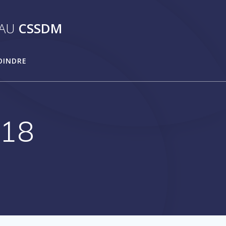
AU
CSSDM
OINDRE
018