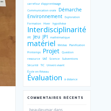
carrefour d'apprentissage
Démarche
Communication orale
Environnement
Exploration
Formation
Hiver
hypothèse
Interdisciplinarité
Jeu
JPI
IPE
mathématique
matériel
Médias
Planification
Projet
Printemps
Question
ressource
SAÉ
Science
Subventions
Sécurité
TIC
Univers vivant
École en Réseau
Évaluation
à distance
COMMENTAIRES RÉCENTS
beaulieumar
dans