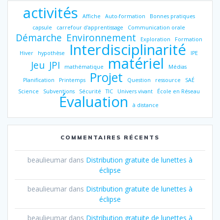
activités
Affiche
Auto-formation
Bonnes pratiques
capsule
carrefour d'apprentissage
Communication orale
Démarche
Environnement
Exploration
Formation
Interdisciplinarité
Hiver
hypothèse
IPE
matériel
Jeu
JPI
mathématique
Médias
Projet
Planification
Printemps
Question
ressource
SAÉ
Science
Subventions
Sécurité
TIC
Univers vivant
École en Réseau
Évaluation
à distance
COMMENTAIRES RÉCENTS
beaulieumar
dans
Distribution gratuite de lunettes à
éclipse
beaulieumar
dans
Distribution gratuite de lunettes à
éclipse
beaulieumar
dans
Distribution gratuite de lunettes à