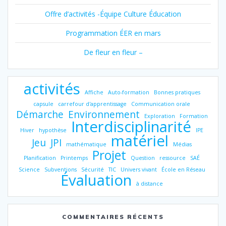
Offre d’activités -Équipe Culture Éducation
Programmation ÉER en mars
De fleur en fleur –
activités
Affiche
Auto-formation
Bonnes pratiques
capsule
carrefour d'apprentissage
Communication orale
Démarche
Environnement
Exploration
Formation
Interdisciplinarité
Hiver
hypothèse
IPE
matériel
Jeu
JPI
mathématique
Médias
Projet
Planification
Printemps
Question
ressource
SAÉ
Science
Subventions
Sécurité
TIC
Univers vivant
École en Réseau
Évaluation
à distance
COMMENTAIRES RÉCENTS