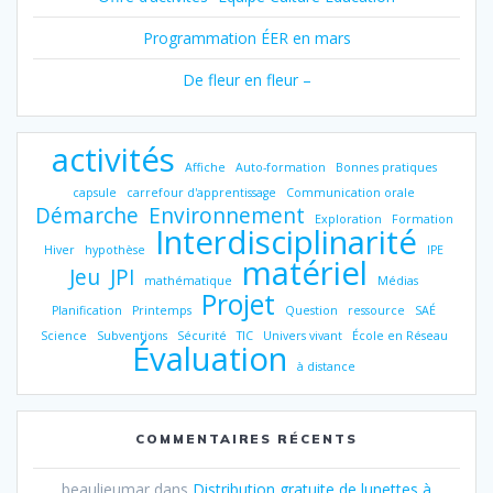
Programmation ÉER en mars
De fleur en fleur –
activités
Affiche
Auto-formation
Bonnes pratiques
capsule
carrefour d'apprentissage
Communication orale
Démarche
Environnement
Exploration
Formation
Interdisciplinarité
Hiver
hypothèse
IPE
matériel
Jeu
JPI
mathématique
Médias
Projet
Planification
Printemps
Question
ressource
SAÉ
Science
Subventions
Sécurité
TIC
Univers vivant
École en Réseau
Évaluation
à distance
COMMENTAIRES RÉCENTS
beaulieumar
dans
Distribution gratuite de lunettes à