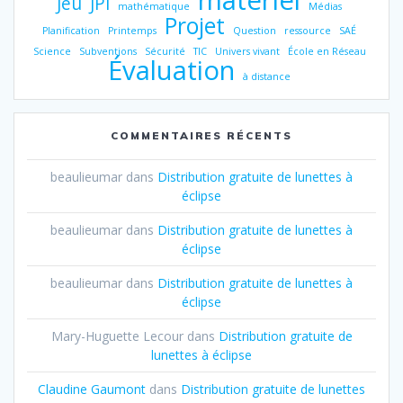
matériel
Jeu
JPI
mathématique
Médias
Projet
Planification
Printemps
Question
ressource
SAÉ
Science
Subventions
Sécurité
TIC
Univers vivant
École en Réseau
Évaluation
à distance
COMMENTAIRES RÉCENTS
beaulieumar
dans
Distribution gratuite de lunettes à
éclipse
beaulieumar
dans
Distribution gratuite de lunettes à
éclipse
beaulieumar
dans
Distribution gratuite de lunettes à
éclipse
Mary-Huguette Lecour
dans
Distribution gratuite de
lunettes à éclipse
Claudine Gaumont
dans
Distribution gratuite de lunettes