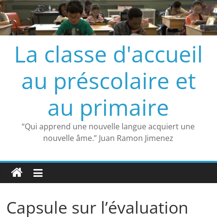
Passer
au
contenu
La classe d'accueil
au préscolaire et
au primaire
“Qui apprend une nouvelle langue acquiert une
nouvelle âme.” Juan Ramon Jimenez
Capsule sur l’évaluation