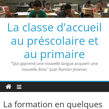
Passer
au
contenu
La classe d'accueil
au préscolaire et
au primaire
“Qui apprend une nouvelle langue acquiert une
nouvelle âme.” Juan Ramon Jimenez
La formation en quelques