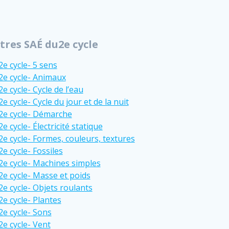
tres SAÉ du2e cycle
2e cycle- 5 sens
2e cycle- Animaux
2e cycle- Cycle de l’eau
2e cycle- Cycle du jour et de la nuit
2e cycle- Démarche
2e cycle- Électricité statique
2e cycle- Formes, couleurs, textures
2e cycle- Fossiles
2e cycle- Machines simples
2e cycle- Masse et poids
2e cycle- Objets roulants
2e cycle- Plantes
2e cycle- Sons
2e cycle- Vent