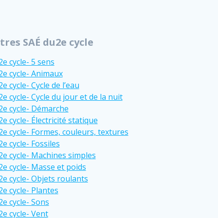
tres SAÉ du2e cycle
2e cycle- 5 sens
2e cycle- Animaux
2e cycle- Cycle de l’eau
2e cycle- Cycle du jour et de la nuit
2e cycle- Démarche
2e cycle- Électricité statique
2e cycle- Formes, couleurs, textures
2e cycle- Fossiles
2e cycle- Machines simples
2e cycle- Masse et poids
2e cycle- Objets roulants
2e cycle- Plantes
2e cycle- Sons
2e cycle- Vent