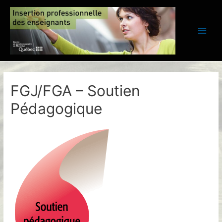
Aller
au
contenu
Main
Men
FGJ/FGA – Soutien
Pédagogique