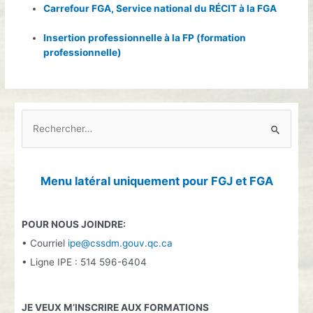
Carrefour FGA, Service national du RÉCIT à la FGA
Insertion professionnelle à la FP (formation
professionnelle)
R
e
c
h
Menu latéral uniquement pour FGJ et FGA
e
r
POUR NOUS JOINDRE:
c
• Courriel
ipe@cssdm.gouv.qc.ca
h
• Ligne IPE : 514 596-6404
e
r
JE VEUX M’INSCRIRE AUX FORMATIONS