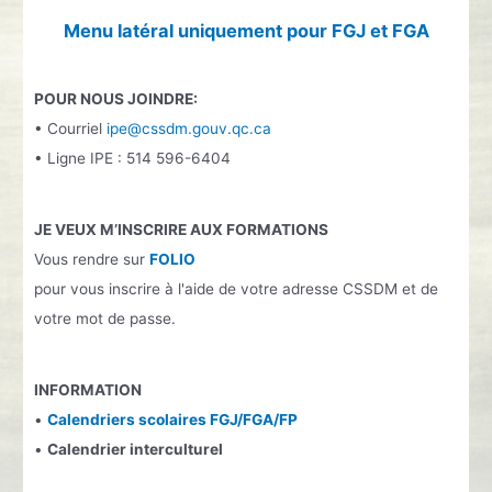
h
Menu latéral uniquement pour FGJ et FGA
e
r
POUR NOUS JOINDRE:
c
• Courriel
ipe@cssdm.gouv.qc.ca
h
• Ligne IPE : 514 596-6404
e
r
JE VEUX M’INSCRIRE AUX FORMATIONS
:
Vous rendre sur
FOLIO
pour vous inscrire à l'aide de votre adresse CSSDM et de
votre mot de passe.
INFORMATION
•
Calendriers scolaires FGJ/FGA/FP
•
Calendrier interculturel