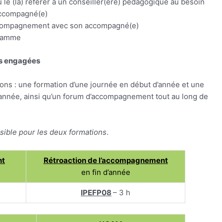
 le (la) référer à un conseiller(ère) pédagogique au besoin
’accompagné(e)
accompagnement avec son accompagné(e)
gramme
és engagées
s : une formation d’une journée en début d’année et une
année, ainsi qu’un forum d’accompagnement tout au long de
sible pour les deux formations
.
nt
Rétroaction de l’accompagnement
en fin d’année
IPEFP08
– 3 h