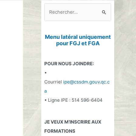
R
e
c
h
Menu latéral uniquement
pour FGJ et FGA
e
r
c
POUR NOUS JOINDRE:
h
•
e
Courriel
ipe@cssdm.gouv.qc.c
r
a
• Ligne IPE : 514 596-6404
:
JE VEUX M’INSCRIRE AUX
FORMATIONS