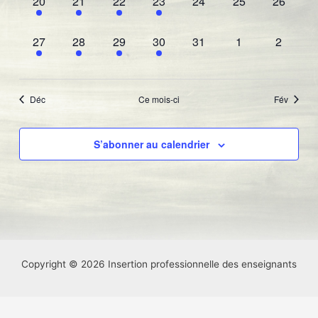
1
1
2
1
0
0
0
20
21
22
23
24
25
26
évènement,
évènement,
évènements,
évènement,
évènement,
évènement,
évèneme
1
1
2
1
0
0
0
27
28
29
30
31
1
2
évènement,
évènement,
évènements,
évènement,
évènement,
évènement,
évèneme
Déc
Ce mois-ci
Fév
S’abonner au calendrier
Copyright © 2026 Insertion professionnelle des enseignants