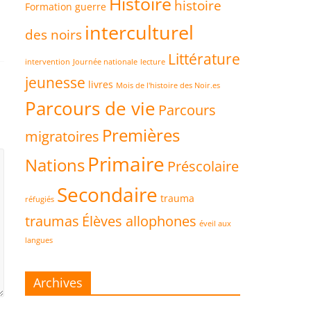
Histoire
histoire
Formation
guerre
interculturel
des noirs
Littérature
intervention
Journée nationale
lecture
jeunesse
livres
Mois de l'histoire des Noir.es
Parcours de vie
Parcours
Premières
migratoires
Primaire
Nations
Préscolaire
Secondaire
trauma
réfugiés
traumas
Élèves allophones
éveil aux
langues
Archives