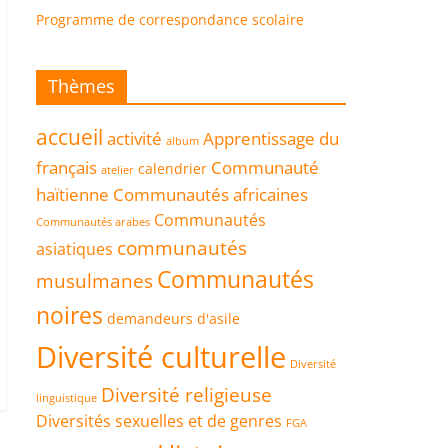
Programme de correspondance scolaire
Thèmes
accueil
activité
Apprentissage du
album
français
Communauté
calendrier
atelier
haïtienne
Communautés africaines
Communautés
Communautés arabes
communautés
asiatiques
Communautés
musulmanes
noires
demandeurs d'asile
Diversité culturelle
Diversité
Diversité religieuse
linguistique
Diversités sexuelles et de genres
FGA