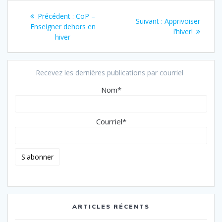
Navigation
Article
Précédent :
CoP –
Article
Suivant :
Apprivoiser
de
précédent
Enseigner dehors en
suivant
l’hiver!
:
hiver
:
l’article
Recevez les dernières publications par courriel
Nom*
Courriel*
ARTICLES RÉCENTS