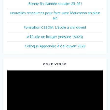
Bonne fin d’année scolaire 25-26 !
Nouvelles ressources pour faire vivre l’éducation en plein
air!
Formation CSSDM: L’école à ciel ouvert
À l’école on bouge! (mesure 15023)
Colloque Apprendre à ciel ouvert 2026
ZONE VIDÉO
Lecteur
vidéo