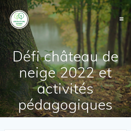
Skip
to
content
Défi château de
neige 2022 et
activités
pédagogiques