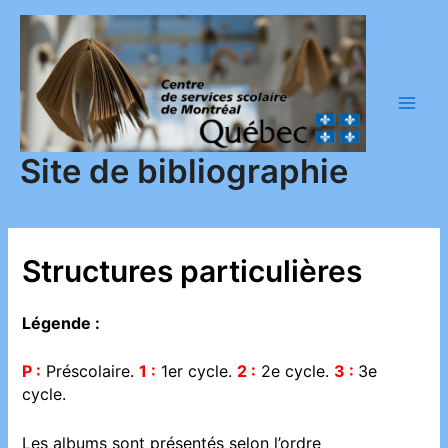
Aller
au
contenu
Main
Men
Site de bibliographie
Structures particulières
Légende :
P :
Préscolaire.
1 :
1er cycle.
2 :
2e cycle.
3 :
3e
cycle.
Les albums sont présentés selon l’ordre