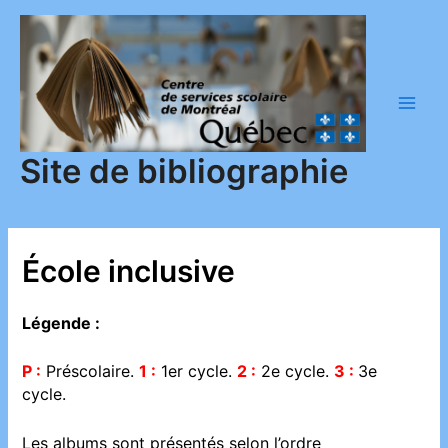
Aller
au
contenu
Main
Men
Site de bibliographie
École inclusive
Légende :
P :
Préscolaire.
1 :
1er cycle.
2 :
2e cycle.
3 :
3e
cycle.
Les albums sont présentés selon l’ordre