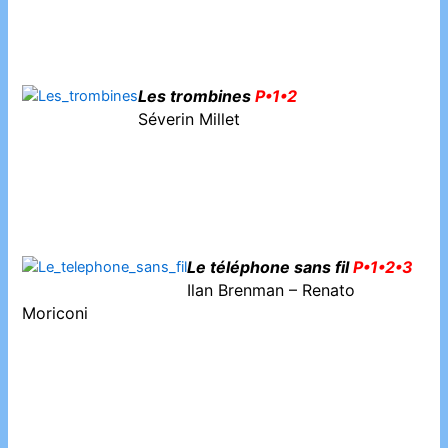
Les trombines
P•1•2
Séverin Millet
Le téléphone sans fil
P•1•2•3
Ilan Brenman – Renato
Moriconi