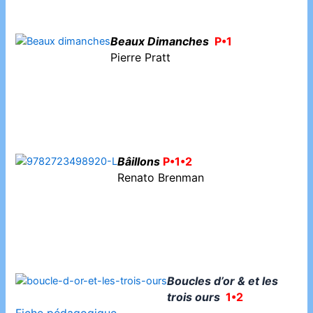
Beaux Dimanches
P•1
Pierre Pratt
Bâillons
P•1•2
Renato Brenman
Boucles d’or & et les
trois ours
1•2