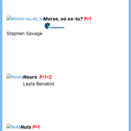
Morse, où es-tu?
P•1
Stephen Savage
Nours
P•1•2
Layla Benabid
Nuts
P•1