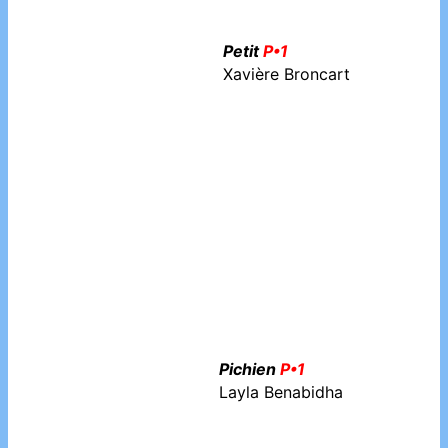
Pichien
P•1
Layla Benabidha
The silent book
Auteur?
Quand j’étais petit
P•1
Mario Ramos