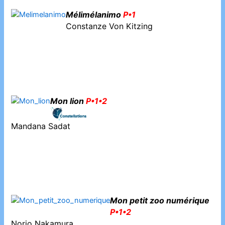
Mélimélanimo
P•1
Constanze Von Kitzing
Mon lion
P•1•2
Mandana Sadat
Mon petit zoo numérique
P•1•2
Norio Nakamura