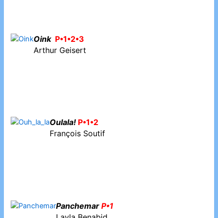
Oink
P•1•2•3
Arthur Geisert
Oulala!
P•1•2
François Soutif
Panchemar
P•1
Layla Benabid