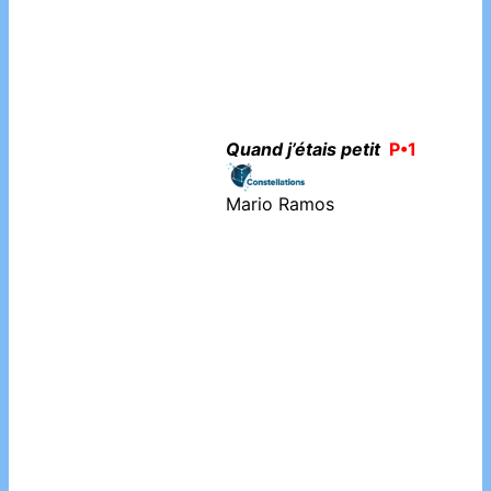
Tralalère
P•1•2
François Soutif
Trois chats
P•1•2
Anne Brouillard