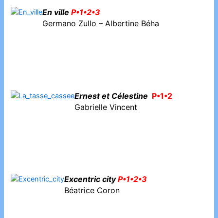
En ville
P•1•2•3
Germano Zullo – Albertine Béha
Ernest et Célestine
P•1•2
Gabrielle Vincent
Excentric city
P•1•2•3
Béatrice Coron