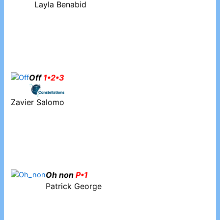
Layla Benabid
Off
1•2•3
Zavier Salomo
Oh non
P•1
Patrick George