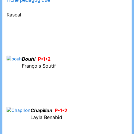
Fiche pédagogique
Rascal
Bouh!
P•1•2
François Soutif
Chapillon
P•1•2
Layla Benabid