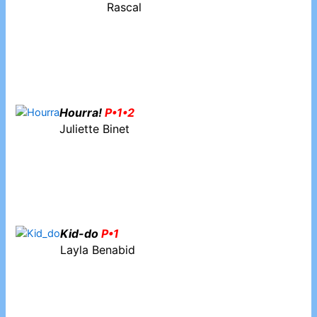
Rascal
Hourra!
P•1•2
Juliette Binet
Kid-do
P•1
Layla Benabid