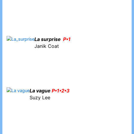
La surprise
P•1
Janik Coat
La vague
P•1•2•3
Suzy Lee