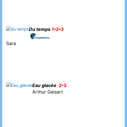
Du temps
1•2•3
Sara
Eau glacée
2•3
Arthur Geisert