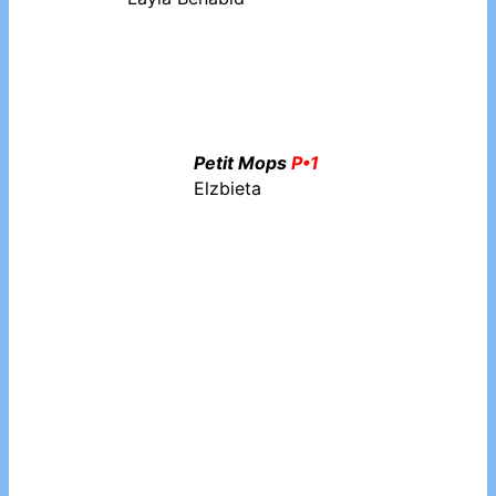
Petit Mops
P•1
Elzbieta
Petit
P•1
Xavière Broncart