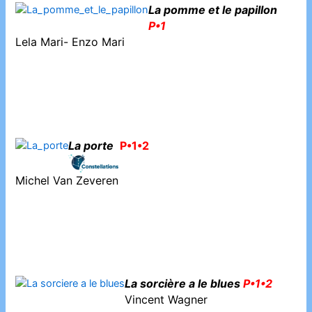
La pomme et le papillon
P•1
Lela Mari- Enzo Mari
La porte
P•1•2
Michel Van Zeveren
La sorcière a le blues
P•1•2
Vincent Wagner