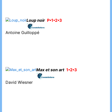
Loup noir
P•1•2•3
Antoine Guilloppé
Max et son art
1•2•3
David Wiesner