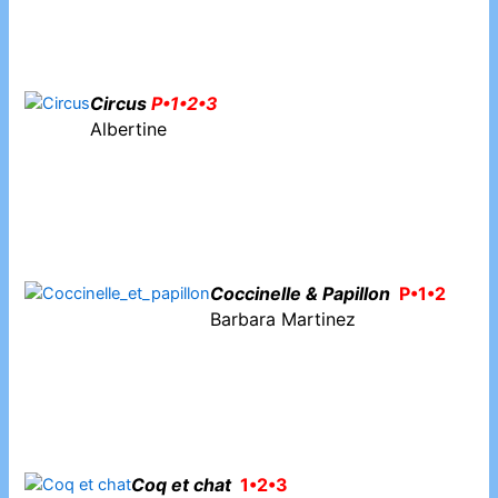
Circus
P•1•2•3
Albertine
Coccinelle & Papillon
P•1•2
Barbara Martinez
Coq et chat
1•2•3