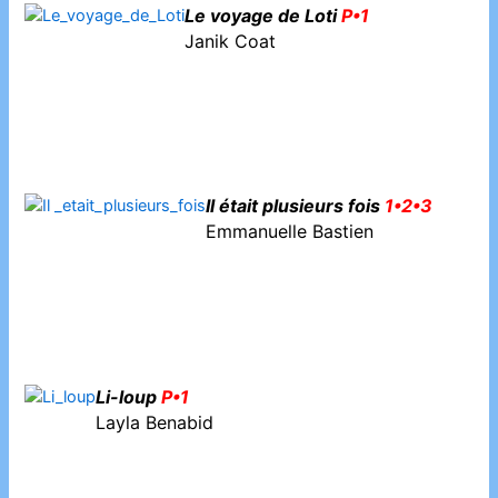
Le voyage de Loti
P•1
Janik Coat
Il était plusieurs fois
1•2•3
Emmanuelle Bastien
Li-loup
P•1
Layla Benabid