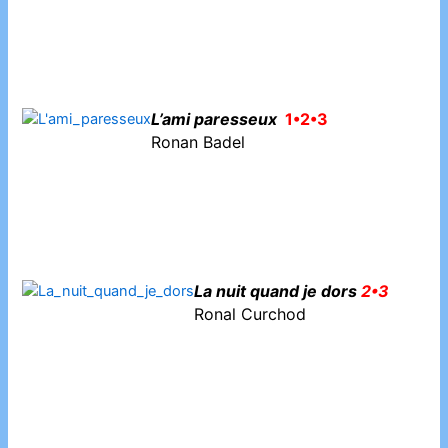
L’ami paresseux
1•2•3
Ronan Badel
La nuit quand je dors
2•3
Ronal Curchod