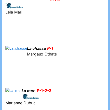
Lela Mari
La chasse
P•1
Margaux Othats
La mer
P•1•2•3
Marianne Dubuc