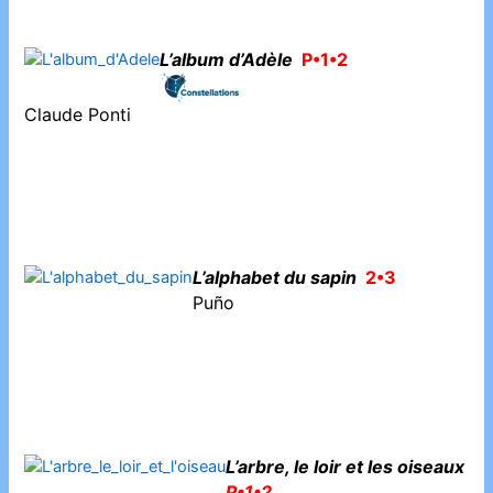
L’album d’Adèle
P•1•2
Claude Ponti
L’alphabet du sapin
2•3
Puño
L’arbre, le loir et les oiseaux
P•1•2