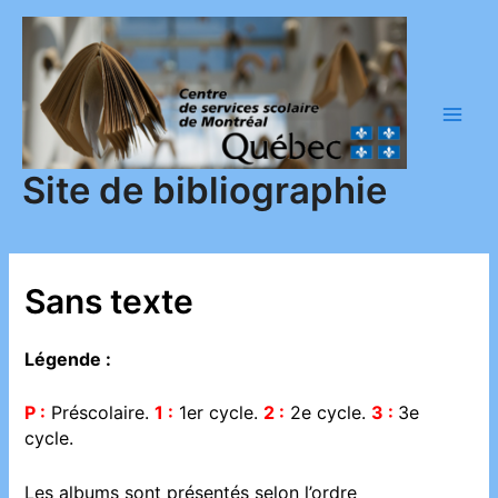
Aller
au
contenu
Main
Men
Site de bibliographie
Sans texte
Légende :
P :
Préscolaire.
1 :
1er cycle.
2 :
2e cycle.
3 :
3e
cycle.
Les albums sont présentés selon l’ordre