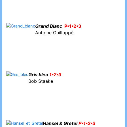
Grand Blanc
P•1•2•3
Antoine Guilloppé
Gris bleu
1•2•3
Bob Staake
Hansel & Gretel
P•1•2•3