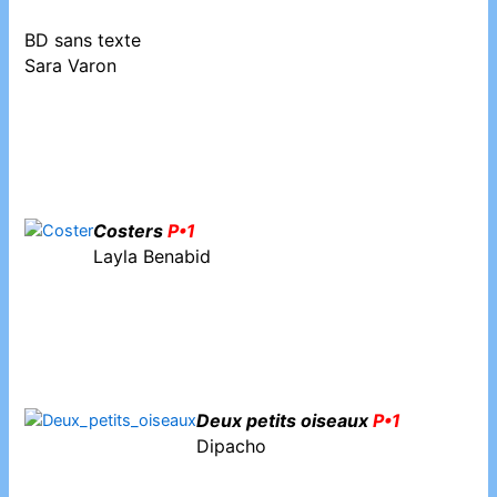
BD sans texte
Sara Varon
Costers
P•1
Layla Benabid
Deux petits oiseaux
P•1
Dipacho