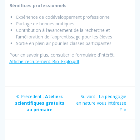
Bénéfices professionnels
Expérience de codéveloppement professionnel
Partage de bonnes pratiques
Contribution à l’avancement de la recherche et
l’amélioration de l’apprentissage pour les élèves
Sortie en plein air pour les classes participantes
Pour en savoir plus, consulter le formulaire d’intérêt.
Affiche_recrutement_Bio_Explo.pdf
Navigation
Article
Article
Précédent :
Ateliers
Suivant :
La pédagogie
de
précédent
suivant
scientifiques gratuits
en nature vous intéresse
:
:
au primaire
?
l’article