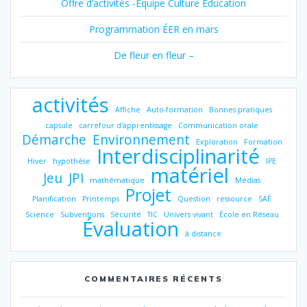
Offre d’activités -Équipe Culture Éducation
Programmation ÉER en mars
De fleur en fleur –
activités
Affiche
Auto-formation
Bonnes pratiques
capsule
carrefour d'apprentissage
Communication orale
Démarche
Environnement
Exploration
Formation
Interdisciplinarité
Hiver
hypothèse
IPE
matériel
Jeu
JPI
mathématique
Médias
Projet
Planification
Printemps
Question
ressource
SAÉ
Science
Subventions
Sécurité
TIC
Univers vivant
École en Réseau
Évaluation
à distance
COMMENTAIRES RÉCENTS