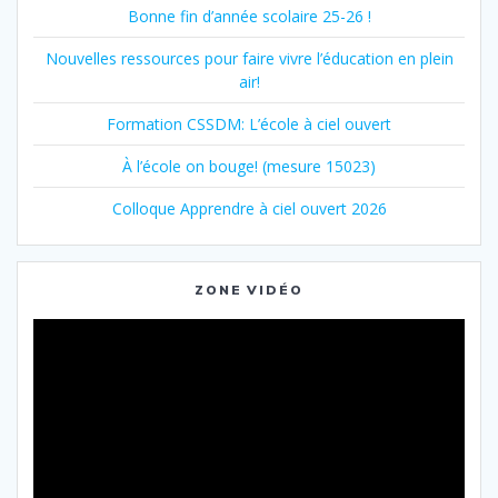
Bonne fin d’année scolaire 25-26 !
Nouvelles ressources pour faire vivre l’éducation en plein
air!
Formation CSSDM: L’école à ciel ouvert
À l’école on bouge! (mesure 15023)
Colloque Apprendre à ciel ouvert 2026
ZONE VIDÉO
Lecteur
vidéo