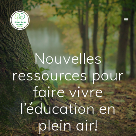
Skip
to
content
Nouvelles
ressources pour
faire vivre
l’éducation en
plein air!