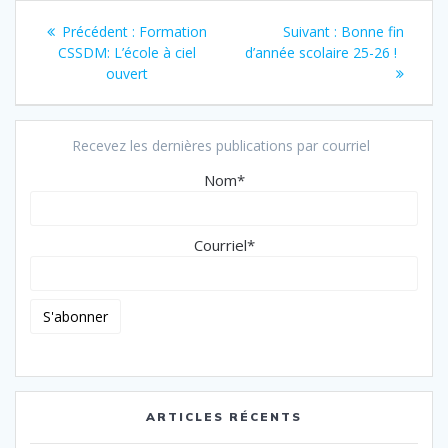
Navigation
Article
Article
Précédent :
Formation
Suivant :
Bonne fin
de
précédent
suivant
CSSDM: L’école à ciel
d’année scolaire 25-26 !
:
:
ouvert
l’article
Recevez les dernières publications par courriel
Nom*
Courriel*
ARTICLES RÉCENTS